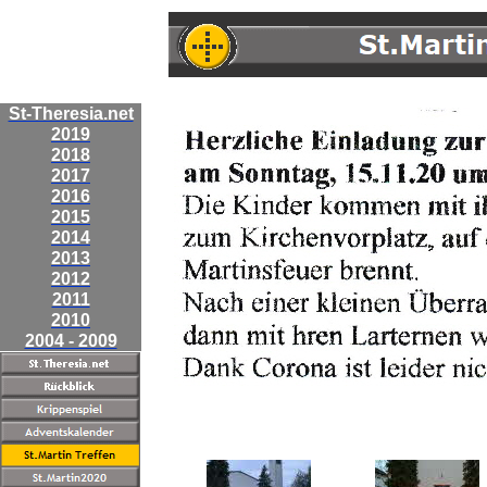
St-Theresia.net
2019
2018
2017
2016
2015
2014
2013
2012
2011
2010
2004 - 2009